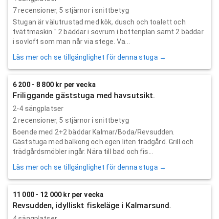
7
recensioner,
5
stjärnor i snittbetyg
Stugan är välutrustad med kök, dusch och toalett och
tvättmaskin " 2 bäddar i sovrum i bottenplan samt 2 bäddar
i sovloft som man når via stege. Va...
Läs mer och se tillgänglighet för denna stuga →
6 200 - 8 800 kr per vecka
Friliggande gäststuga med havsutsikt.
2-4 sängplatser
2
recensioner,
5
stjärnor i snittbetyg
Boende med 2+2 bäddar Kalmar/Boda/Revsudden.
Gäststuga med balkong och egen liten trädgård. Grill och
trädgårdsmöbler ingår. Nära till bad och fis...
Läs mer och se tillgänglighet för denna stuga →
11 000 - 12 000 kr per vecka
Revsudden, idylliskt fiskeläge i Kalmarsund.
4 sängplatser