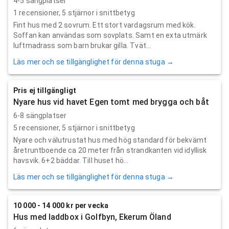
4-5 sängplatser
1
recensioner,
5
stjärnor i snittbetyg
Fint hus med 2 sovrum. Ett stort vardagsrum med kök.
Soffan kan användas som sovplats. Samt en exta utmärk
luftmadrass som barn brukar gilla. Tvät...
Läs mer och se tillgänglighet för denna stuga →
Pris ej tillgängligt
Nyare hus vid havet Egen tomt med brygga och båt
6-8 sängplatser
5
recensioner,
5
stjärnor i snittbetyg
Nyare och välutrustat hus med hög standard för bekvämt
åretruntboende ca 20 meter från strandkanten vid idyllisk
havsvik. 6+2 bäddar. Till huset hö...
Läs mer och se tillgänglighet för denna stuga →
10 000 - 14 000 kr per vecka
Hus med laddbox i Golfbyn, Ekerum Öland