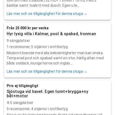
sovrum med 2 bäddar) 32 m2+ 1 sovloft 10 m2 med 2
bäddar samt toalett med dusch. Egen ute...
Läs mer och se tillgänglighet för denna stuga →
Från 25 000 kr per vecka
Hyr lyxig villa i Kalmar, pool & spabad, Ironman
9 sängplatser
1
recensioner,
5
stjärnor i snittbetyg
Modernt boende med alla bekvämligheter man kan önska.
Temperad pool och spabad samt en stor, härlig altan med
både soldäck, lounge hörna och inglas...
Läs mer och se tillgänglighet för denna stuga →
Pris ej tillgängligt
Sjöstuga vid havet. Egen tomt+brygga+ny
båt+motor
4-5 sängplatser
5
recensioner,
4
stjärnor i snittbetyg
Sjöstuga för bekvämt boende direkt vid strandkanten vid