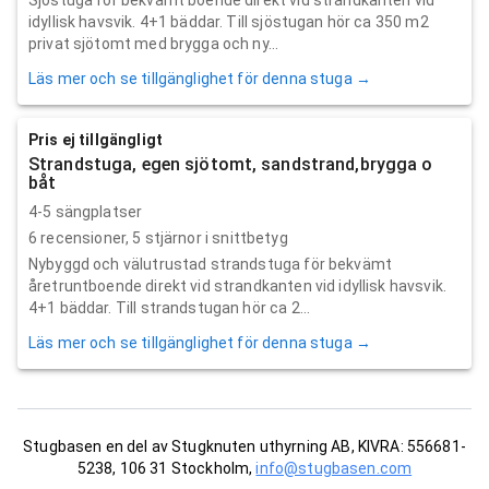
idyllisk havsvik. 4+1 bäddar. Till sjöstugan hör ca 350 m2
privat sjötomt med brygga och ny...
Läs mer och se tillgänglighet för denna stuga →
Pris ej tillgängligt
Strandstuga, egen sjötomt, sandstrand,brygga o
båt
4-5 sängplatser
6
recensioner,
5
stjärnor i snittbetyg
Nybyggd och välutrustad strandstuga för bekvämt
åretruntboende direkt vid strandkanten vid idyllisk havsvik.
4+1 bäddar. Till strandstugan hör ca 2...
Läs mer och se tillgänglighet för denna stuga →
Stugbasen en del av Stugknuten uthyrning AB, KIVRA: 556681-
5238, 106 31 Stockholm,
info@stugbasen.com