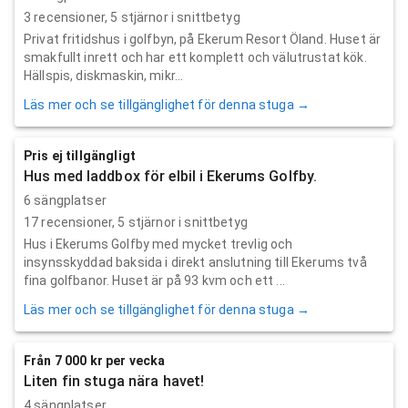
3
recensioner,
5
stjärnor i snittbetyg
Privat fritidshus i golfbyn, på Ekerum Resort Öland. Huset är
smakfullt inrett och har ett komplett och välutrustat kök.
Hällspis, diskmaskin, mikr...
Läs mer och se tillgänglighet för denna stuga →
Pris ej tillgängligt
Hus med laddbox för elbil i Ekerums Golfby.
6 sängplatser
17
recensioner,
5
stjärnor i snittbetyg
Hus i Ekerums Golfby med mycket trevlig och
insynsskyddad baksida i direkt anslutning till Ekerums två
fina golfbanor. Huset är på 93 kvm och ett ...
Läs mer och se tillgänglighet för denna stuga →
Från 7 000 kr per vecka
Liten fin stuga nära havet!
4 sängplatser