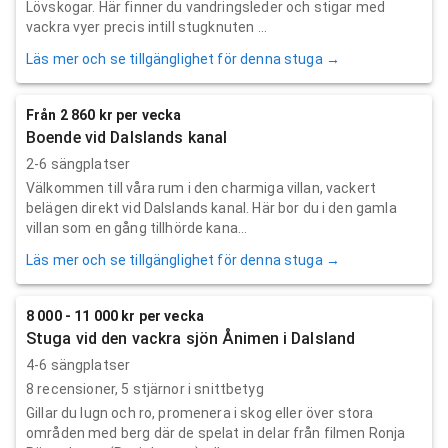
Lövskogar. Här finner du vandringsleder och stigar med
vackra vyer precis intill stugknuten ...
Läs mer och se tillgänglighet för denna stuga →
Från 2 860 kr per vecka
Boende vid Dalslands kanal
2-6 sängplatser
Välkommen till våra rum i den charmiga villan, vackert
belägen direkt vid Dalslands kanal. Här bor du i den gamla
villan som en gång tillhörde kana...
Läs mer och se tillgänglighet för denna stuga →
8 000 - 11 000 kr per vecka
Stuga vid den vackra sjön Ånimen i Dalsland
4-6 sängplatser
8
recensioner,
5
stjärnor i snittbetyg
Gillar du lugn och ro, promenera i skog eller över stora
områden med berg där de spelat in delar från filmen Ronja