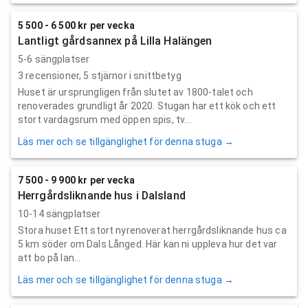
5 500 - 6 500 kr per vecka
Lantligt gårdsannex på Lilla Halängen
5-6 sängplatser
3
recensioner,
5
stjärnor i snittbetyg
Huset är ursprungligen från slutet av 1800-talet och
renoverades grundligt år 2020. Stugan har ett kök och ett
stort vardagsrum med öppen spis, tv...
Läs mer och se tillgänglighet för denna stuga →
7 500 - 9 900 kr per vecka
Herrgårdsliknande hus i Dalsland
10-14 sängplatser
Stora huset Ett stort nyrenoverat herrgårdsliknande hus ca
5 km söder om Dals Långed. Här kan ni uppleva hur det var
att bo på lan...
Läs mer och se tillgänglighet för denna stuga →