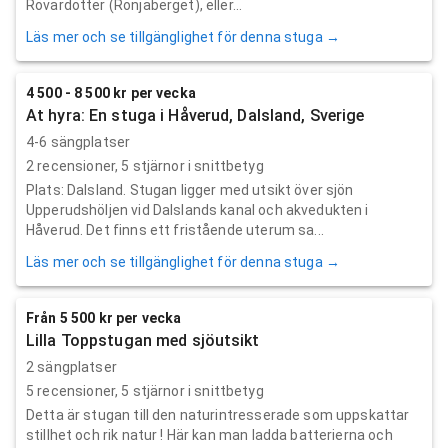
Rövardotter (Ronjaberget), eller...
Läs mer och se tillgänglighet för denna stuga →
4 500 - 8 500 kr per vecka
At hyra: En stuga i Håverud, Dalsland, Sverige
4-6 sängplatser
2
recensioner,
5
stjärnor i snittbetyg
Plats: Dalsland. Stugan ligger med utsikt över sjön
Upperudshöljen vid Dalslands kanal och akvedukten i
Håverud. Det finns ett fristående uterum sa...
Läs mer och se tillgänglighet för denna stuga →
Från 5 500 kr per vecka
Lilla Toppstugan med sjöutsikt
2 sängplatser
5
recensioner,
5
stjärnor i snittbetyg
Detta är stugan till den naturintresserade som uppskattar
stillhet och rik natur ! Här kan man ladda batterierna och