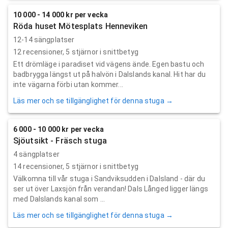
10 000 - 14 000 kr per vecka
Röda huset Mötesplats Henneviken
12-14 sängplatser
12
recensioner,
5
stjärnor i snittbetyg
Ett drömläge i paradiset vid vägens ände. Egen bastu och
badbrygga längst ut på halvön i Dalslands kanal. Hit har du
inte vägarna förbi utan kommer...
Läs mer och se tillgänglighet för denna stuga →
6 000 - 10 000 kr per vecka
Sjöutsikt - Fräsch stuga
4 sängplatser
14
recensioner,
5
stjärnor i snittbetyg
Välkomna till vår stuga i Sandviksudden i Dalsland - där du
ser ut över Laxsjön från verandan! Dals Långed ligger längs
med Dalslands kanal som ...
Läs mer och se tillgänglighet för denna stuga →