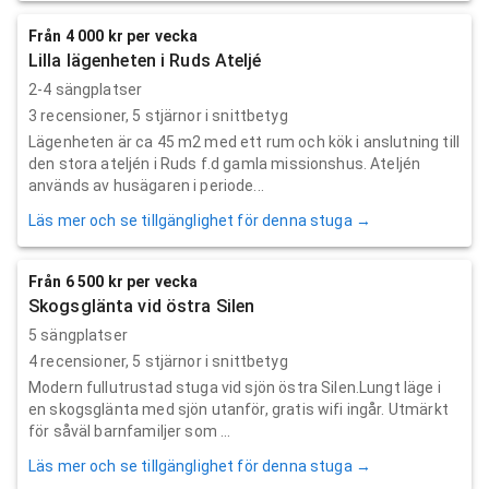
Från 4 000 kr per vecka
Lilla lägenheten i Ruds Ateljé
2-4 sängplatser
3
recensioner,
5
stjärnor i snittbetyg
Lägenheten är ca 45 m2 med ett rum och kök i anslutning till
den stora ateljén i Ruds f.d gamla missionshus. Ateljén
används av husägaren i periode...
Läs mer och se tillgänglighet för denna stuga →
Från 6 500 kr per vecka
Skogsglänta vid östra Silen
5 sängplatser
4
recensioner,
5
stjärnor i snittbetyg
Modern fullutrustad stuga vid sjön östra Silen.Lungt läge i
en skogsglänta med sjön utanför, gratis wifi ingår. Utmärkt
för såväl barnfamiljer som ...
Läs mer och se tillgänglighet för denna stuga →