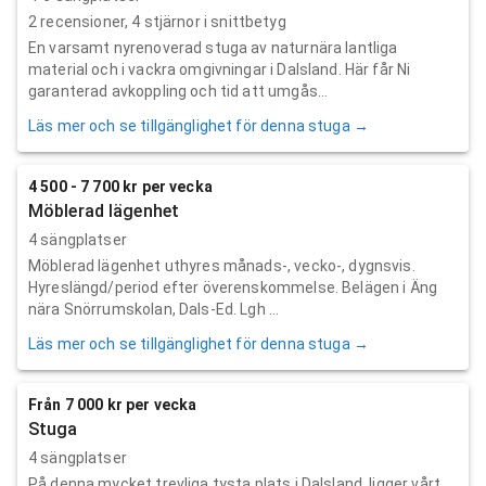
2
recensioner,
4
stjärnor i snittbetyg
En varsamt nyrenoverad stuga av naturnära lantliga
material och i vackra omgivningar i Dalsland. Här får Ni
garanterad avkoppling och tid att umgås...
Läs mer och se tillgänglighet för denna stuga →
4 500 - 7 700 kr per vecka
Möblerad lägenhet
4 sängplatser
Möblerad lägenhet uthyres månads-, vecko-, dygnsvis.
Hyreslängd/period efter överenskommelse. Belägen i Äng
nära Snörrumskolan, Dals-Ed. Lgh ...
Läs mer och se tillgänglighet för denna stuga →
Från 7 000 kr per vecka
Stuga
4 sängplatser
På denna mycket trevliga tysta plats i Dalsland, ligger vårt