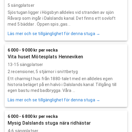
5 sängplatser
Sjöstugan ligger i Högsbyn alldeles vid stranden av sjön
Råvarp som ingår i Dalslands kanal. Det finns ett sovloft
med 5 bäddar . Öppen spis ,gas...
Läs mer och se tillgänglighet för denna stuga →
6 000 - 9 000 kr per vecka
Vita huset Mötesplats Henneviken
13-15 sängplatser
2
recensioner,
5
stjärnor i snittbetyg
Ett charmigt hus från 1880-talet med en alldeles egen
historia beläget på en halvö i Dalslands kanal. Tillgång till
egen bastu med badbrygga. Våra ...
Läs mer och se tillgänglighet för denna stuga →
6 000 - 6 800 kr per vecka
Mysig Dalslands stuga nära ridhästar
4-6 sängplatser