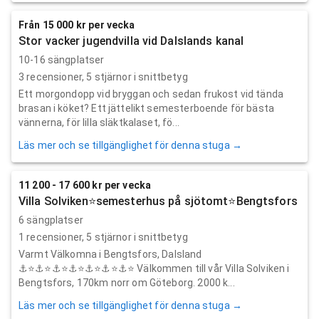
Från 15 000 kr per vecka
Stor vacker jugendvilla vid Dalslands kanal
10-16 sängplatser
3
recensioner,
5
stjärnor i snittbetyg
Ett morgondopp vid bryggan och sedan frukost vid tända
brasan i köket? Ett jättelikt semesterboende för bästa
vännerna, för lilla släktkalaset, fö...
Läs mer och se tillgänglighet för denna stuga →
11 200 - 17 600 kr per vecka
Villa Solviken⭐️semesterhus på sjötomt⭐Bengtsfors
6 sängplatser
1
recensioner,
5
stjärnor i snittbetyg
Varmt Välkomna i Bengtsfors, Dalsland
⚓️⭐️⚓️⭐️⚓️⭐️⚓️⭐️⚓️⭐️⚓️⭐️⚓️⭐️ Välkommen till vår Villa Solviken i
Bengtsfors, 170km norr om Göteborg. 2000 k...
Läs mer och se tillgänglighet för denna stuga →