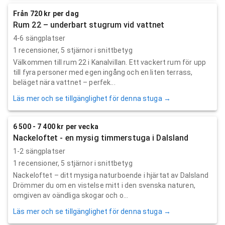
Från 720 kr per dag
Rum 22 – underbart stugrum vid vattnet
4-6 sängplatser
1
recensioner,
5
stjärnor i snittbetyg
Välkommen till rum 22 i Kanalvillan. Ett vackert rum för upp
till fyra personer med egen ingång och en liten terrass,
beläget nära vattnet – perfek...
Läs mer och se tillgänglighet för denna stuga →
6 500 - 7 400 kr per vecka
Nackeloftet - en mysig timmerstuga i Dalsland
1-2 sängplatser
1
recensioner,
5
stjärnor i snittbetyg
Nackeloftet – ditt mysiga naturboende i hjärtat av Dalsland
Drömmer du om en vistelse mitt i den svenska naturen,
omgiven av oändliga skogar och o...
Läs mer och se tillgänglighet för denna stuga →