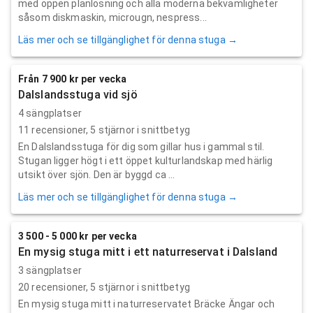
med öppen planlösning och alla moderna bekvämligheter
såsom diskmaskin, microugn, nespress...
Läs mer och se tillgänglighet för denna stuga →
Från 7 900 kr per vecka
Dalslandsstuga vid sjö
4 sängplatser
11
recensioner,
5
stjärnor i snittbetyg
En Dalslandsstuga för dig som gillar hus i gammal stil.
Stugan ligger högt i ett öppet kulturlandskap med härlig
utsikt över sjön. Den är byggd ca ...
Läs mer och se tillgänglighet för denna stuga →
3 500 - 5 000 kr per vecka
En mysig stuga mitt i ett naturreservat i Dalsland
3 sängplatser
20
recensioner,
5
stjärnor i snittbetyg
En mysig stuga mitt i naturreservatet Bräcke Ängar och