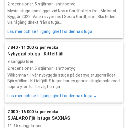
2
recensioner,
5
stjärnor i snittbetyg
Mysig stuga som ligger vid Norra Gardfjällets fot i Matsdal.
Byggår 2022. Vackra vyer mot Södra Gardfjället. Skoterled
via rågång direkt från stuga...
Läs mer och se tillgänglighet för denna stuga →
7 840 - 11 200 kr per vecka
Nybyggd stuga i Kittelfjäll
9 sängplatser
2
recensioner,
5
stjärnor i snittbetyg
Välkomna till vår nybyggda stuga på det nya stugområdet
Björnfällan i Kittelfjäll. Stugan har en genuin stugkänsla med
öppna ytor för trevligt umgä...
Läs mer och se tillgänglighet för denna stuga →
7 000 - 16 000 kr per vecka
SJÄLARO Fjällstuga SAXNÄS
11-15 sängplatser