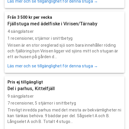
Läs mer och se tillgänglighet för denna stuga →
Från 3 500 kr per vecka
Fjällstuga med ädelfiske i Virisen/Tärnaby
4 sängplatser
1
recensioner,
stjärnor i snittbetyg
Virisen är en stor oreglerad sjö som bara innehåller röding
och fjällöring.byn Virisen ligger vid sjöns mitt och stugan är
ett av husen på gården d...
Läs mer och se tillgänglighet för denna stuga →
Pris ej tillgängligt
Del i parhus, Kittelfjäll
9 sängplatser
7
recensioner,
5
stjärnor i snittbetyg
Trevligt inredda parhus med det mesta av bekvämligheter ni
kan tänkas behöva. 9 bäddar per del. Sågselet A och B.
Långselet A och B. Totalt 4 stugo...