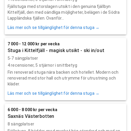
Fjällstuga med storslagen utsikt i den genuina fjällbyn
Kittelfjäll, den med oändliga möjligheter, belägen i de Södra
Lappländska fjällen. Ovanför...
Läs mer och se tillgänglighet för denna stuga →
7 000 - 12 000 kr per vecka
Stuga i Kittelfjäll - magisk utsikt - ski in/out
5-7 sängplatser
4
recensioner,
5
stjärnor i snittbetyg
Fin renoverad stuga nära backen och hotellet. Modern och
renoverad med stor hall och utrymme för utrustning och
kläder.
Läs mer och se tillgänglighet för denna stuga →
6 000 - 8 000 kr per vecka
Saxnäs Västerbotten
8 sängplatser
Fjällstuga, 8 bäddar, med mycket hög standard och med en