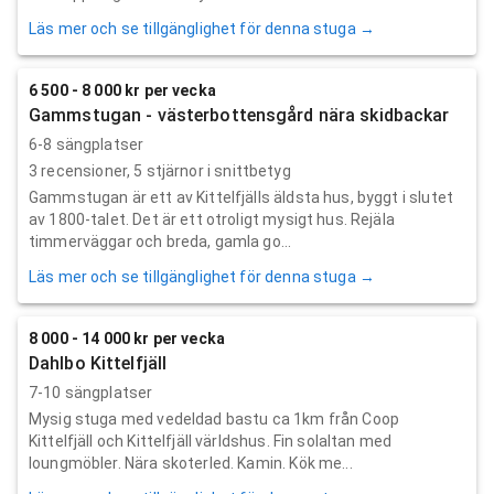
Läs mer och se tillgänglighet för denna stuga →
6 500 - 8 000 kr per vecka
Gammstugan - västerbottensgård nära skidbackar
6-8 sängplatser
3
recensioner,
5
stjärnor i snittbetyg
Gammstugan är ett av Kittelfjälls äldsta hus, byggt i slutet
av 1800-talet. Det är ett otroligt mysigt hus. Rejäla
timmerväggar och breda, gamla go...
Läs mer och se tillgänglighet för denna stuga →
8 000 - 14 000 kr per vecka
Dahlbo Kittelfjäll
7-10 sängplatser
Mysig stuga med vedeldad bastu ca 1km från Coop
Kittelfjäll och Kittelfjäll världshus. Fin solaltan med
loungmöbler. Nära skoterled. Kamin. Kök me...