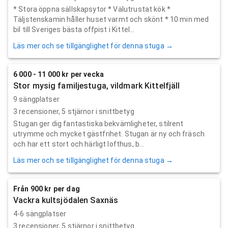
* Stora öppna sällskapsytor * Välutrustat kök *
Täljstenskamin håller huset varmt och skönt * 10 min med
bil till Sveriges bästa offpist i Kittel...
Läs mer och se tillgänglighet för denna stuga →
6 000 - 11 000 kr per vecka
Stor mysig familjestuga, vildmark Kittelfjäll
9 sängplatser
3
recensioner,
5
stjärnor i snittbetyg
Stugan ger dig fantastiska bekvämligheter, stilrent
utrymme och mycket gästfrihet. Stugan är ny och fräsch
och har ett stort och härligt lofthus, b...
Läs mer och se tillgänglighet för denna stuga →
Från 900 kr per dag
Vackra kultsjödalen Saxnäs
4-6 sängplatser
3
recensioner,
5
stjärnor i snittbetyg