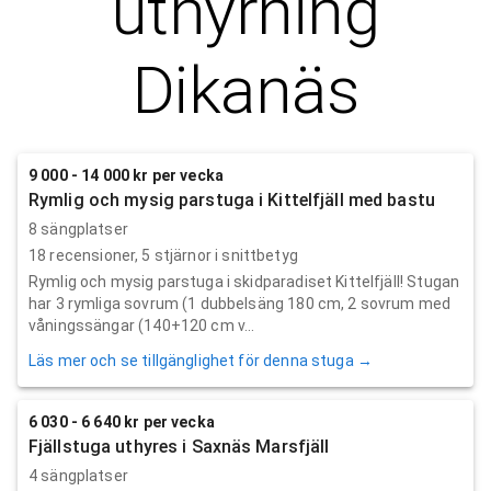
uthyrning
Dikanäs
9 000 - 14 000 kr per vecka
Rymlig och mysig parstuga i Kittelfjäll med bastu
8 sängplatser
18
recensioner,
5
stjärnor i snittbetyg
Rymlig och mysig parstuga i skidparadiset Kittelfjäll! Stugan
har 3 rymliga sovrum (1 dubbelsäng 180 cm, 2 sovrum med
våningssängar (140+120 cm v...
Läs mer och se tillgänglighet för denna stuga →
6 030 - 6 640 kr per vecka
Fjällstuga uthyres i Saxnäs Marsfjäll
4 sängplatser