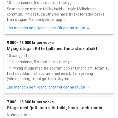
13
recensioner,
5
stjärnor i snittbetyg
Saxnäs är en mindre fjällby invid kultsjön i Vilhelmina
kommun. Fritidsstuga uthyres nära till skoterleder direkt
från stugan. Vandringsleder upp t...
Läs mer och se tillgänglighet för denna stuga →
9 000 - 15 000 kr per vecka
Mysig stuga i Kittelfjäll med fantastisk utsikt
10 sängplatser
11
recensioner,
5
stjärnor i snittbetyg
Fin rymlig stuga med tre sovrum och ett stort loft, totalt 10
fasta bäddar. Två sovrum med en s.k. familjesäng
(våningssäng), med gott om utrymme o...
Läs mer och se tillgänglighet för denna stuga →
7 000 - 13 300 kr per vecka
Stuga med fjäll- och sjöutsikt, bastu, och kamin
6 sängplatser