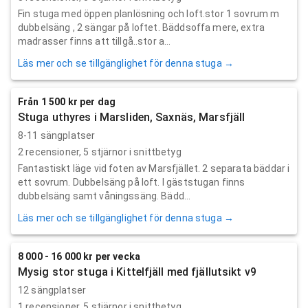
Fin stuga med öppen planlösning och loft.stor 1 sovrum m
dubbelsäng , 2 sängar på loftet. Bäddsoffa mere, extra
madrasser finns att tillgå..stor a...
Läs mer och se tillgänglighet för denna stuga →
Från 1 500 kr per dag
Stuga uthyres i Marsliden, Saxnäs, Marsfjäll
8-11 sängplatser
2
recensioner,
5
stjärnor i snittbetyg
Fantastiskt läge vid foten av Marsfjället. 2 separata bäddar i
ett sovrum. Dubbelsäng på loft. I gäststugan finns
dubbelsäng samt våningssäng. Bädd...
Läs mer och se tillgänglighet för denna stuga →
8 000 - 16 000 kr per vecka
Mysig stor stuga i Kittelfjäll med fjällutsikt v9
12 sängplatser
1
recensioner,
5
stjärnor i snittbetyg