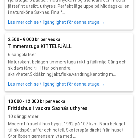
jättefint utsikt, uthyres. Perfekt läge uppe på Middagskullen
i natursköna Saxnäs. Fina f...
Läs mer och se tillgänglighet för denna stuga →
2 500 - 9 000 kr per vecka
Timmerstuga KITTELFJÄLL
6 sängplatser
Naturskönt belägen timmerstuga i riktig fjällmiljö.Gång och
skidavstånd till liftar och andra
aktiviteter.Skidåkning,jakt,fiske,vandring,kanoting m...
Läs mer och se tillgänglighet för denna stuga →
10 000 - 12 000 kr per vecka
Fritidshus i vackra Saxnäs uthyres
10 sängplatser
Modernt fräscht hus byggt 1992 på 107 kvm. Nära beläget
till skidspår, affär och hotell. Skoterspår direkt från huset.
Stor öppen gemensam yta med ...