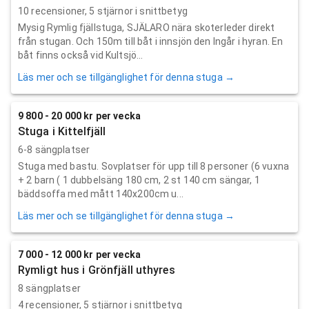
10
recensioner,
5
stjärnor i snittbetyg
Mysig Rymlig fjällstuga, SJÄLARO nära skoterleder direkt
från stugan. Och 150m till båt i innsjön den Ingår i hyran. En
båt finns också vid Kultsjö...
Läs mer och se tillgänglighet för denna stuga →
9 800 - 20 000 kr per vecka
Stuga i Kittelfjäll
6-8 sängplatser
Stuga med bastu. Sovplatser för upp till 8 personer (6 vuxna
+ 2 barn ( 1 dubbelsäng 180 cm, 2 st 140 cm sängar, 1
bäddsoffa med mått 140x200cm u...
Läs mer och se tillgänglighet för denna stuga →
7 000 - 12 000 kr per vecka
Rymligt hus i Grönfjäll uthyres
8 sängplatser
4
recensioner,
5
stjärnor i snittbetyg