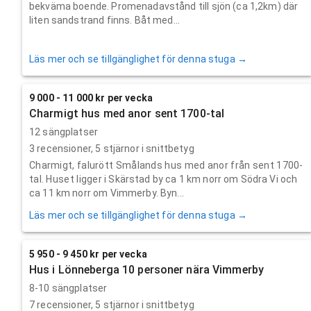
bekväma boende. Promenadavstånd till sjön (ca 1,2km) där
liten sandstrand finns. Båt med...
Läs mer och se tillgänglighet för denna stuga →
9 000 - 11 000 kr per vecka
Charmigt hus med anor sent 1700-tal
12 sängplatser
3
recensioner,
5
stjärnor i snittbetyg
Charmigt, falurött Smålands hus med anor från sent 1700-
tal. Huset ligger i Skärstad by ca 1 km norr om Södra Vi och
ca 11 km norr om Vimmerby. Byn...
Läs mer och se tillgänglighet för denna stuga →
5 950 - 9 450 kr per vecka
Hus i Lönneberga 10 personer nära Vimmerby
8-10 sängplatser
7
recensioner,
5
stjärnor i snittbetyg