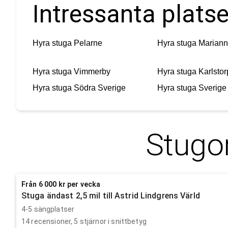
Intressanta platse
Hyra stuga
Pelarne
Hyra stuga
Mariann
Hyra stuga
Vimmerby
Hyra stuga
Karlstor
Hyra stuga
Södra Sverige
Hyra stuga
Sverige
Stugor
Från 6 000 kr per vecka
Stuga ändast 2,5 mil till Astrid Lindgrens Värld
4-5 sängplatser
14
recensioner,
5
stjärnor i snittbetyg