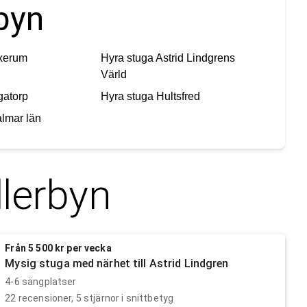
rbyn
xerum
Hyra stuga
Astrid Lindgrens
Värld
gatorp
Hyra stuga
Hultsfred
lmar län
llerbyn
Från 5 500 kr per vecka
Mysig stuga med närhet till Astrid Lindgren
4-6 sängplatser
22
recensioner,
5
stjärnor i snittbetyg