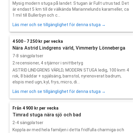
Mysig modern stuga på landet. Stugan är Fullt utrustad. Det
är endast 5 km till de välkända Mariannelunds karameller, ca
1 mil till Bullerbyn och c...
Läs mer och se tillgänglighet för denna stuga →
4 500 - 7 250 kr per vecka
Nära Astrid Lindgrens värld, Vimmerby Lönneberga
7-8 sängplatser
2
recensioner,
4
stjärnor i snittbetyg
ASTRID LINDGRENS VÄRLD, MODERN STUGA ledig, 100 kvm 4
rok, 8 bäddar + spjälsäng, barnstol, nyrenoverat badrum,
elspis med ugn, kyl, frys, micro, di...
Läs mer och se tillgänglighet för denna stuga →
Från 4 900 kr per vecka
Timrad stuga nära sjö och bad
2-4 sängplatser
Koppla av med hela familjen i detta fridfulla charmiga och