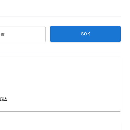
ter
SÖK
rga
.