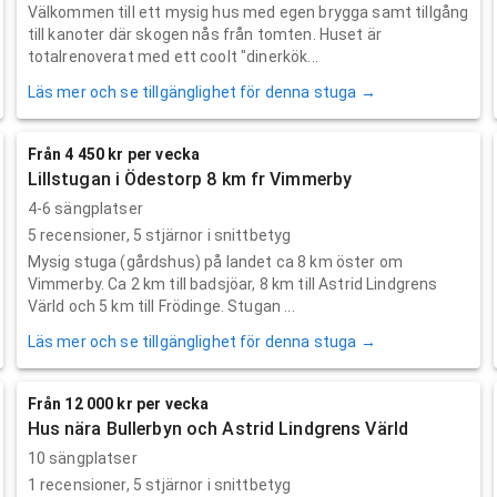
Välkommen till ett mysig hus med egen brygga samt tillgång
till kanoter där skogen nås från tomten. Huset är
totalrenoverat med ett coolt "dinerkök...
Läs mer och se tillgänglighet för denna stuga →
Från 4 450 kr per vecka
Lillstugan i Ödestorp 8 km fr Vimmerby
4-6 sängplatser
5
recensioner,
5
stjärnor i snittbetyg
Mysig stuga (gårdshus) på landet ca 8 km öster om
Vimmerby. Ca 2 km till badsjöar, 8 km till Astrid Lindgrens
Värld och 5 km till Frödinge. Stugan ...
Läs mer och se tillgänglighet för denna stuga →
Från 12 000 kr per vecka
Hus nära Bullerbyn och Astrid Lindgrens Värld
10 sängplatser
1
recensioner,
5
stjärnor i snittbetyg