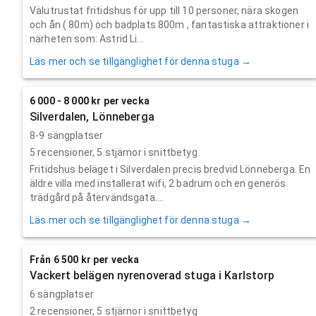
Välutrustat fritidshus för upp till 10 personer, nära skogen
och ån ( 80m) och badplats 800m , fantastiska attraktioner i
närheten som: Astrid Li...
Läs mer och se tillgänglighet för denna stuga →
6 000 - 8 000 kr per vecka
Silverdalen, Lönneberga
8-9 sängplatser
5
recensioner,
5
stjärnor i snittbetyg
Fritidshus beläget i Silverdalen precis bredvid Lönneberga. En
äldre villa med installerat wifi, 2 badrum och en generös
trädgård på återvändsgata....
Läs mer och se tillgänglighet för denna stuga →
Från 6 500 kr per vecka
Vackert belägen nyrenoverad stuga i Karlstorp
6 sängplatser
2
recensioner,
5
stjärnor i snittbetyg