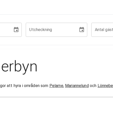
Utcheckning
Antal gäs
lerbyn
stugor att hyra i områden som
Pelarne
,
Mariannelund
och
Lönnebe