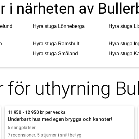
r i närheten av Bulle
elund
Hyra stuga
Lönneberga
Hyra stuga
Li
p
Hyra stuga
Ramshult
Hyra stuga
In
Hyra stuga
Småland
Hyra stuga
Ka
 för uthyrning
Bu
11 950 - 12 950 kr per vecka
Underbart hus med egen brygga och kanoter!
6 sängplatser
7
recensioner,
5
stjärnor i snittbetyg