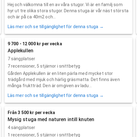
Hej och välkomna till en av våra stugor. Vi är en familj som
hyr ut tre olika stora stugor. Denna stuga är vår näst största
och är på ca 40m2 och...
Läs mer och se tillgänglighet för denna stuga →
9 700 - 12 000 kr per vecka
Applekullen
7 sängplatser
7
recensioner,
5
stjärnor i snittbetyg
Gården Applekullen är en liten pärla med mycket stor
trädgård med mjuk och härlig gräsmatta. Det finns även
många fruktträd. Den är omgiven av ladu...
Läs mer och se tillgänglighet för denna stuga →
Från 3 500 kr per vecka
Mysig stuga med naturen intill knuten
4 sängplatser
1
recensioner,
5
stjärnor i snittbetyg