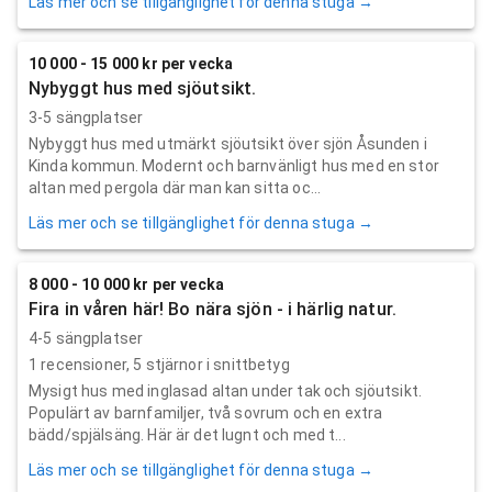
Läs mer och se tillgänglighet för denna stuga →
10 000 - 15 000 kr per vecka
Nybyggt hus med sjöutsikt.
3-5 sängplatser
Nybyggt hus med utmärkt sjöutsikt över sjön Åsunden i
Kinda kommun. Modernt och barnvänligt hus med en stor
altan med pergola där man kan sitta oc...
Läs mer och se tillgänglighet för denna stuga →
8 000 - 10 000 kr per vecka
Fira in våren här! Bo nära sjön - i härlig natur.
4-5 sängplatser
1
recensioner,
5
stjärnor i snittbetyg
Mysigt hus med inglasad altan under tak och sjöutsikt.
Populärt av barnfamiljer, två sovrum och en extra
bädd/spjälsäng. Här är det lugnt och med t...
Läs mer och se tillgänglighet för denna stuga →