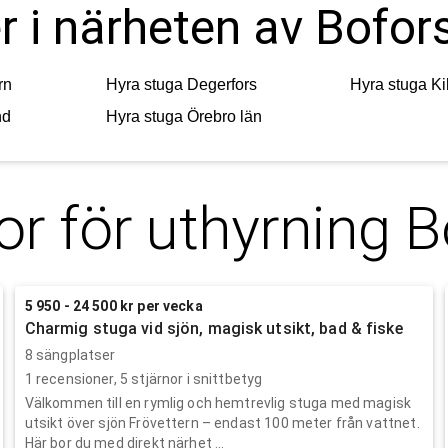
r i närheten av Bofor
rn
Hyra stuga
Degerfors
Hyra stuga
Ki
nd
Hyra stuga
Örebro län
or för uthyrning
B
5 950 - 24 500 kr per vecka
Charmig stuga vid sjön, magisk utsikt, bad & fiske
8 sängplatser
1
recensioner,
5
stjärnor i snittbetyg
Välkommen till en rymlig och hemtrevlig stuga med magisk
utsikt över sjön Frövettern – endast 100 meter från vattnet.
Här bor du med direkt närhet ...