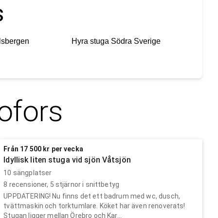
s
lsbergen
Hyra stuga
Södra Sverige
ofors
Från 17 500 kr per vecka
Idyllisk liten stuga vid sjön Våtsjön
10 sängplatser
8
recensioner,
5
stjärnor i snittbetyg
UPPDATERING! Nu finns det ett badrum med wc, dusch,
tvättmaskin och torktumlare. Köket har även renoverats!
Stugan ligger mellan Örebro och Kar...