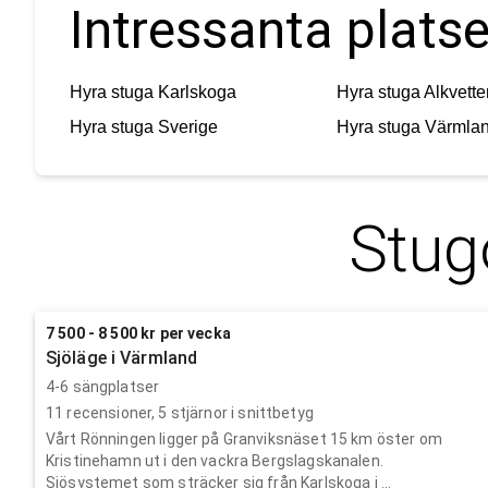
Intressanta platse
Hyra stuga
Karlskoga
Hyra stuga
Alkvette
Hyra stuga
Sverige
Hyra stuga
Värmla
Stug
7 500 - 8 500 kr per vecka
Sjöläge i Värmland
4-6 sängplatser
11
recensioner,
5
stjärnor i snittbetyg
Vårt Rönningen ligger på Granviksnäset 15 km öster om
Kristinehamn ut i den vackra Bergslagskanalen.
Sjösystemet som sträcker sig från Karlskoga i ...