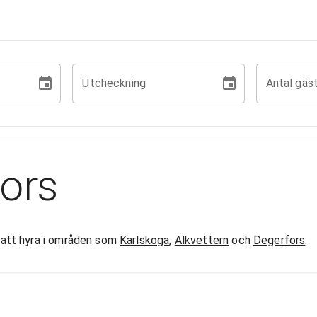
Utcheckning
Antal gäs
ors
or att hyra i områden som
Karlskoga
,
Alkvettern
och
Degerfors
.