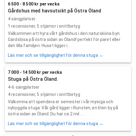
6 500 - 8 500 kr per vecka
Gårdshus med havsutsikt på Östra Öland
4 sängplatser
1
recensioner,
5
stjärnor i snittbetyg
Välkommen att hyra vårt gårdshus i den natursköna byn
Gärdslösa på östra sidan av Öland! perfekt för paret eller
den lilla familjen. Huset ligger i...
Läs mer och se tillgänglighet för denna stuga →
7 000 - 14 500 kr per vecka
Stuga på Östra Öland.
4-6 sängplatser
4
recensioner,
5
stjärnor i snittbetyg
VäIkomna att spendera er semester i vår mysiga och
nybyggda stuga. Vår gård ligger i Runsten, en liten by på
östra sidan av Öland. Du har ca 2 mil ...
Läs mer och se tillgänglighet för denna stuga →