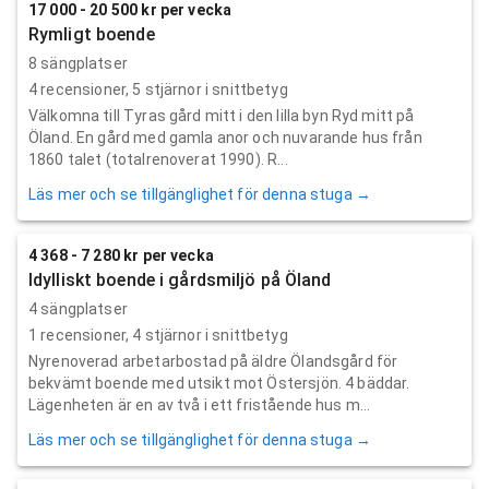
17 000 - 20 500 kr per vecka
Rymligt boende
8 sängplatser
4
recensioner,
5
stjärnor i snittbetyg
Välkomna till Tyras gård mitt i den lilla byn Ryd mitt på
Öland. En gård med gamla anor och nuvarande hus från
1860 talet (totalrenoverat 1990). R...
Läs mer och se tillgänglighet för denna stuga →
4 368 - 7 280 kr per vecka
Idylliskt boende i gårdsmiljö på Öland
4 sängplatser
1
recensioner,
4
stjärnor i snittbetyg
Nyrenoverad arbetarbostad på äldre Ölandsgård för
bekvämt boende med utsikt mot Östersjön. 4 bäddar.
Lägenheten är en av två i ett fristående hus m...
Läs mer och se tillgänglighet för denna stuga →