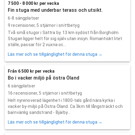
7 500 - 8 000 kr per vecka
Fin stuga med underbar terass och utsikt.
6-8 sängplatser
9
recensioner,
5
stjärnor i snittbetyg
Två små stugor i Sättra by. 13 km sydöst från Borgholm.
Stugan ligger helt för sig själv utan insyn. Romantiskt litet
ställe, passar för 2 vuxna oc...
Läs mer och se tillgänglighet för denna stuga →
Från 6 500 kr per vecka
Bo i vacker miljö på östra Öland
6 sängplatser
16
recensioner,
5
stjärnor i snittbetyg
Helt nyrenoverad lägenhet i 1800-tals gård nära kyrka i
vacker by-miljö på Östra Öland. Ca 3km till långsträckt och
barnvänlig sandstrand - Bjärby...
Läs mer och se tillgänglighet för denna stuga →