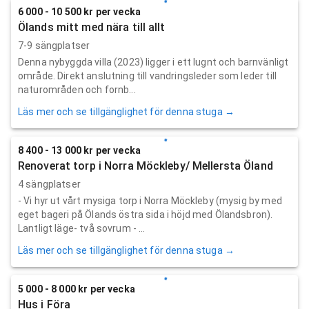
6 000 - 10 500 kr per vecka
Ölands mitt med nära till allt
7-9 sängplatser
Denna nybyggda villa (2023) ligger i ett lugnt och barnvänligt
område. Direkt anslutning till vandringsleder som leder till
naturområden och fornb...
Läs mer och se tillgänglighet för denna stuga →
8 400 - 13 000 kr per vecka
Renoverat torp i Norra Möckleby/ Mellersta Öland
4 sängplatser
- Vi hyr ut vårt mysiga torp i Norra Möckleby (mysig by med
eget bageri på Ölands östra sida i höjd med Ölandsbron).
Lantligt läge- två sovrum - ...
Läs mer och se tillgänglighet för denna stuga →
5 000 - 8 000 kr per vecka
Hus i Föra