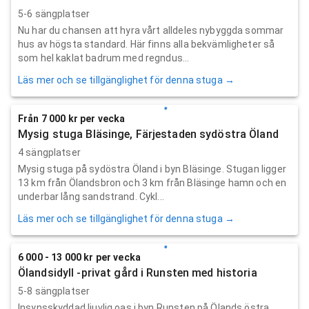
5-6 sängplatser
Nu har du chansen att hyra vårt alldeles nybyggda sommar
hus av högsta standard. Här finns alla bekvämligheter så
som hel kaklat badrum med regndus...
Läs mer och se tillgänglighet för denna stuga →
Från 7 000 kr per vecka
Mysig stuga Bläsinge, Färjestaden sydöstra Öland
4 sängplatser
Mysig stuga på sydöstra Öland i byn Bläsinge. Stugan ligger
13 km från Ölandsbron och 3 km från Bläsinge hamn och en
underbar lång sandstrand. Cykl...
Läs mer och se tillgänglighet för denna stuga →
6 000 - 13 000 kr per vecka
Ölandsidyll -privat gård i Runsten med historia
5-8 sängplatser
Insynsskyddad ljuvlig oas i byn Runsten på Ölands östra