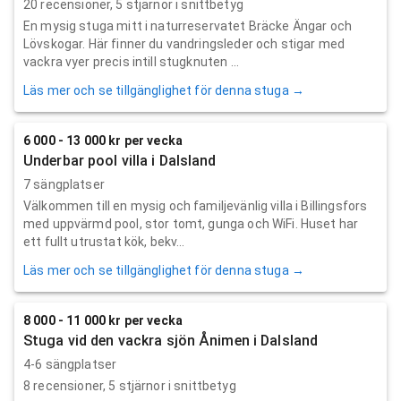
20
recensioner,
5
stjärnor i snittbetyg
En mysig stuga mitt i naturreservatet Bräcke Ängar och
Lövskogar. Här finner du vandringsleder och stigar med
vackra vyer precis intill stugknuten ...
Läs mer och se tillgänglighet för denna stuga →
6 000 - 13 000 kr per vecka
Underbar pool villa i Dalsland
7 sängplatser
Välkommen till en mysig och familjevänlig villa i Billingsfors
med uppvärmd pool, stor tomt, gunga och WiFi. Huset har
ett fullt utrustat kök, bekv...
Läs mer och se tillgänglighet för denna stuga →
8 000 - 11 000 kr per vecka
Stuga vid den vackra sjön Ånimen i Dalsland
4-6 sängplatser
8
recensioner,
5
stjärnor i snittbetyg