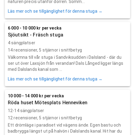
naturen precis utanför dörren. Somm...
Läs mer och se tillgänglighet för denna stuga →
6 000 - 10 000 kr per vecka
Sjöutsikt - Fräsch stuga
4 sängplatser
14
recensioner,
5
stjärnor i snittbetyg
Välkomna till vår stuga i Sandviksudden i Dalsland - där du
ser ut över Laxsjön från verandan! Dals Långed ligger längs
med Dalslands kanal som ...
Läs mer och se tillgänglighet för denna stuga →
10 000 - 14 000 kr per vecka
Röda huset Mötesplats Henneviken
12-14 sängplatser
12
recensioner,
5
stjärnor i snittbetyg
Ett drömläge i paradiset vid vägens ände. Egen bastu och
badbrygga längst ut på halvön i Dalslands kanal. Hit har du