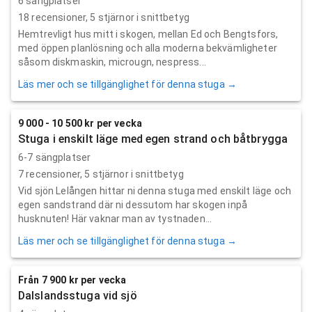
6 sängplatser
18
recensioner,
5
stjärnor i snittbetyg
Hemtrevligt hus mitt i skogen, mellan Ed och Bengtsfors,
med öppen planlösning och alla moderna bekvämligheter
såsom diskmaskin, microugn, nespress...
Läs mer och se tillgänglighet för denna stuga →
9 000 - 10 500 kr per vecka
Stuga i enskilt läge med egen strand och båtbrygga
6-7 sängplatser
7
recensioner,
5
stjärnor i snittbetyg
Vid sjön Lelången hittar ni denna stuga med enskilt läge och
egen sandstrand där ni dessutom har skogen inpå
husknuten! Här vaknar man av tystnaden...
Läs mer och se tillgänglighet för denna stuga →
Från 7 900 kr per vecka
Dalslandsstuga vid sjö