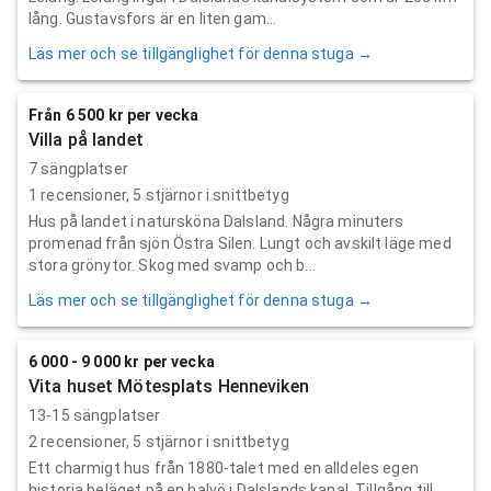
lång. Gustavsfors är en liten gam...
Läs mer och se tillgänglighet för denna stuga →
Från 6 500 kr per vecka
Villa på landet
7 sängplatser
1
recensioner,
5
stjärnor i snittbetyg
Hus på landet i natursköna Dalsland. Några minuters
promenad från sjön Östra Silen. Lungt och avskilt läge med
stora grönytor. Skog med svamp och b...
Läs mer och se tillgänglighet för denna stuga →
6 000 - 9 000 kr per vecka
Vita huset Mötesplats Henneviken
13-15 sängplatser
2
recensioner,
5
stjärnor i snittbetyg
Ett charmigt hus från 1880-talet med en alldeles egen
historia beläget på en halvö i Dalslands kanal. Tillgång till