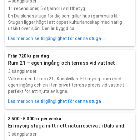
4 sängplatser
11
recensioner,
5
stjärnor i snittbetyg
En Dalslandsstuga för dig som gillar hus i gammal stil.
Stugan ligger högt i ett öppet kulturlandskap med härlig
utsikt över sjön. Den är byggd ca ...
Läs mer och se tillgänglighet för denna stuga →
Från 720 kr per dag
Rum 21 – egen ingång och terrass vid vattnet
3 sängplatser
Välkommen till rum 21 i Kanalvillan. Ett mysigt rum med
egen ingång och en liten privat terrass precis vid vattnet –
perfekt för att njuta av lugne...
Läs mer och se tillgänglighet för denna stuga →
3 500 - 5 000 kr per vecka
En mysig stuga mitt i ett naturreservat i Dalsland
3 sängplatser