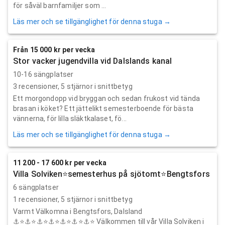
för såväl barnfamiljer som ...
Läs mer och se tillgänglighet för denna stuga →
Från 15 000 kr per vecka
Stor vacker jugendvilla vid Dalslands kanal
10-16 sängplatser
3
recensioner,
5
stjärnor i snittbetyg
Ett morgondopp vid bryggan och sedan frukost vid tända
brasan i köket? Ett jättelikt semesterboende för bästa
vännerna, för lilla släktkalaset, fö...
Läs mer och se tillgänglighet för denna stuga →
11 200 - 17 600 kr per vecka
Villa Solviken⭐️semesterhus på sjötomt⭐Bengtsfors
6 sängplatser
1
recensioner,
5
stjärnor i snittbetyg
Varmt Välkomna i Bengtsfors, Dalsland
⚓️⭐️⚓️⭐️⚓️⭐️⚓️⭐️⚓️⭐️⚓️⭐️⚓️⭐️ Välkommen till vår Villa Solviken i