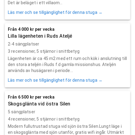
Det är beläget i ett villaom...
Läs mer och se tillgänglighet för denna stuga →
Från 4 000 kr per vecka
Lilla lägenheten i Ruds Ateljé
2-4 sängplatser
3
recensioner,
5
stjärnor i snittbetyg
Lägenheten är ca 45 m2 med ett rum och kök i anslutning till
den stora ateljén i Ruds f.d gamla missionshus. Ateljén
används av husägaren i periode...
Läs mer och se tillgänglighet för denna stuga →
Från 6 500 kr per vecka
Skogsglänta vid östra Silen
5 sängplatser
4
recensioner,
5
stjärnor i snittbetyg
Modern fullutrustad stuga vid sjön östra Silen.Lungt läge i
en skogsglänta med sjön utanför, gratis wifi ingår. Utmärkt