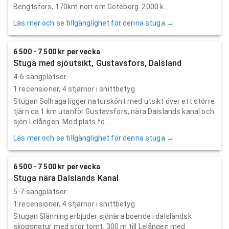
Bengtsfors, 170km norr om Göteborg. 2000 k...
Läs mer och se tillgänglighet för denna stuga →
6 500 - 7 500 kr per vecka
Stuga med sjöutsikt, Gustavsfors, Dalsland
4-6 sängplatser
1
recensioner,
4
stjärnor i snittbetyg
Stugan Solhaga ligger naturskönt med utsikt över ett större
tjärn ca 1 km utanför Gustavsfors, nära Dalslands kanal och
sjön Lelången. Med plats fö...
Läs mer och se tillgänglighet för denna stuga →
6 500 - 7 500 kr per vecka
Stuga nära Dalslands Kanal
5-7 sängplatser
1
recensioner,
4
stjärnor i snittbetyg
Stugan Slänning erbjuder sjönära boende i dalsländsk
skogsnatur med stor tomt, 300 m till Lelången med