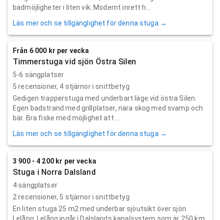
badmöjligheter i liten vik. Modernt inrett h...
Läs mer och se tillgänglighet för denna stuga →
Från 6 000 kr per vecka
Timmerstuga vid sjön Östra Silen
5-6 sängplatser
5
recensioner,
4
stjärnor i snittbetyg
Gedigen trapperstuga med underbart läge vid östra Silen.
Egen badstrand med grillplatser, nära skog med svamp och
bär. Bra fiske med möjlighet att ...
Läs mer och se tillgänglighet för denna stuga →
3 900 - 4 200 kr per vecka
Stuga i Norra Dalsland
4 sängplatser
2
recensioner,
5
stjärnor i snittbetyg
En liten stuga 25 m2 med underbar sjöutsikt över sjön
Lelång. Lelång ingår i Dalslands kanalsystem som är 250 km