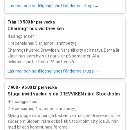
Läs mer och se tillgänglighet för denna stuga →
Från 13 500 kr per vecka
Charmigt hus vid Dreviken
4 sängplatser
1
recensioner,
5
stjärnor i snittbetyg
Charmigt hus vid Drevviken. Nära till city och natur. Detta är
vårat hus som hyrs ut när vi är på semester. Alla
bekvämligheter finns. På botten vå...
Läs mer och se tillgänglighet för denna stuga →
7 900 - 9 500 kr per vecka
Stuga invid vackra sjön DREVVIKEN nära Stockholm
4-6 sängplatser
2
recensioner,
4
stjärnor i snittbetyg
Mysig stuga nära härliga bad vid varma sjön Drevviken strax
söder om Globen! Nära också till Stockholm city (ca 20 min
med bil och kommunala färdme...