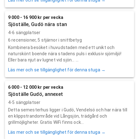
9 000 - 16 900 kr per vecka
Sjöställe, Gudö nära stan
4-6 sängplatser
6
recensioner,
5
stjärnor i snittbetyg
Kombinera besöket i huvudstaden med ett unikt och
naturskönt boende nära stadens puls i exklusiv sjömiljö!
Eller bara njut av lugnet vid sjön... ...
Läs mer och se tillgänglighet för denna stuga →
6 000 - 12 000 kr per vecka
Sjöställe Gudö, annexet
4-5 sängplatser
Detta semesterhus ligger i Gudö, Vendelsö och har nära till
en klippstrandområde vid Långsjön, trädgård och
grillmöjligheter. Gratis WiFi finns ock...
Läs mer och se tillgänglighet för denna stuga →