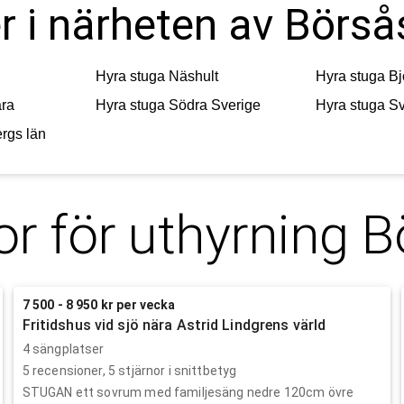
r i närheten av Börså
Hyra stuga
Näshult
Hyra stuga
Bj
ra
Hyra stuga
Södra Sverige
Hyra stuga
Sv
rgs län
or för uthyrning
B
7 500 - 8 950 kr per vecka
Fritidshus vid sjö nära Astrid Lindgrens värld
4 sängplatser
5
recensioner,
5
stjärnor i snittbetyg
STUGAN ett sovrum med familjesäng nedre 120cm övre