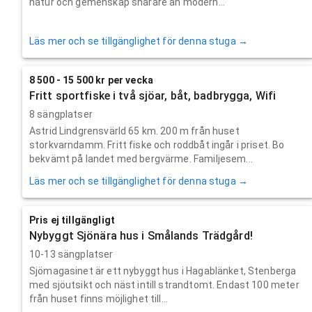
natur och gemenskap snarare än modern...
Läs mer och se tillgänglighet för denna stuga →
8 500 - 15 500 kr per vecka
Fritt sportfiske i två sjöar, båt, badbrygga, Wifi
8 sängplatser
Astrid Lindgrensvärld 65 km. 200 m från huset
storkvarndamm. Fritt fiske och roddbåt ingår i priset. Bo
bekvämt på landet med bergvärme. Familjesem...
Läs mer och se tillgänglighet för denna stuga →
Pris ej tillgängligt
Nybyggt Sjönära hus i Smålands Trädgård!
10-13 sängplatser
Sjömagasinet är ett nybyggt hus i Hagablänket, Stenberga
med sjöutsikt och näst intill strandtomt. Endast 100 meter
från huset finns möjlighet till...