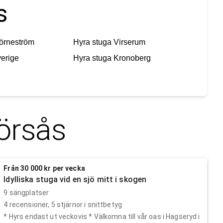
s
örneström
Hyra stuga
Virserum
erige
Hyra stuga
Kronoberg
örsås
Från 30 000 kr per vecka
Idylliska stuga vid en sjö mitt i skogen
9 sängplatser
4
recensioner,
5
stjärnor i snittbetyg
* Hyrs endast ut veckovis * Välkomna till vår oas i Hagseryd i