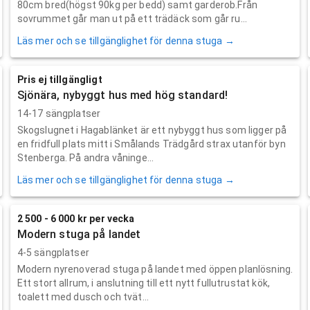
80cm bred(högst 90kg per bedd) samt garderob.Från
sovrummet går man ut på ett trädäck som går ru...
Läs mer och se tillgänglighet för denna stuga →
Pris ej tillgängligt
Sjönära, nybyggt hus med hög standard!
14-17 sängplatser
Skogslugnet i Hagablänket är ett nybyggt hus som ligger på
en fridfull plats mitt i Smålands Trädgård strax utanför byn
Stenberga. På andra våninge...
Läs mer och se tillgänglighet för denna stuga →
2 500 - 6 000 kr per vecka
Modern stuga på landet
4-5 sängplatser
Modern nyrenoverad stuga på landet med öppen planlösning.
Ett stort allrum, i anslutning till ett nytt fullutrustat kök,
toalett med dusch och tvät...