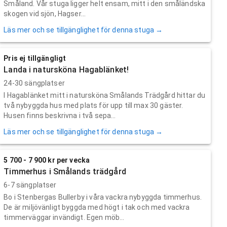
Småland. Vår stuga ligger helt ensam, mitt i den småländska
skogen vid sjön, Hagser...
Läs mer och se tillgänglighet för denna stuga →
Pris ej tillgängligt
Landa i natursköna Hagablänket!
24-30 sängplatser
I Hagablänket mitt i natursköna Smålands Trädgård hittar du
två nybyggda hus med plats för upp till max 30 gäster.
Husen finns beskrivna i två sepa...
Läs mer och se tillgänglighet för denna stuga →
5 700 - 7 900 kr per vecka
Timmerhus i Smålands trädgård
6-7 sängplatser
Bo i Stenbergas Bullerby i våra vackra nybyggda timmerhus.
De är miljövänligt byggda med högt i tak och med vackra
timmerväggar invändigt. Egen möb...