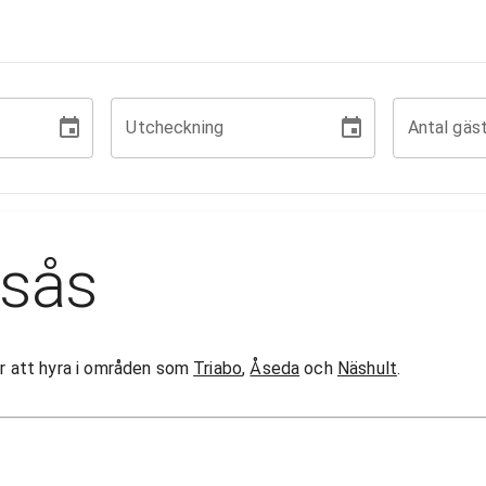
Utcheckning
Antal gäs
rsås
gor att hyra i områden som
Triabo
,
Åseda
och
Näshult
.