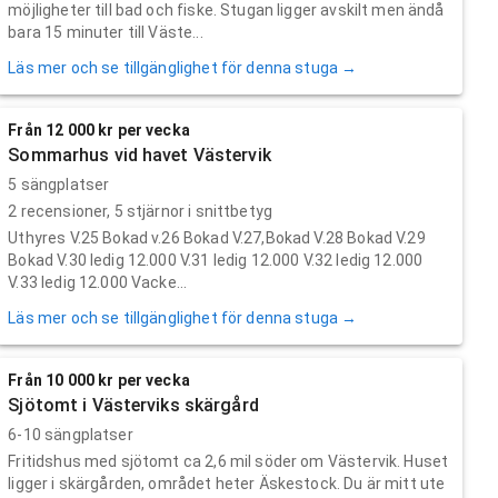
möjligheter till bad och fiske. Stugan ligger avskilt men ändå
bara 15 minuter till Väste...
Läs mer och se tillgänglighet för denna stuga →
Från 12 000 kr per vecka
Sommarhus vid havet Västervik
5 sängplatser
2
recensioner,
5
stjärnor i snittbetyg
Uthyres V.25 Bokad v.26 Bokad V.27,Bokad V.28 Bokad V.29
Bokad V.30 ledig 12.000 V.31 ledig 12.000 V.32 ledig 12.000
V.33 ledig 12.000 Vacke...
Läs mer och se tillgänglighet för denna stuga →
Från 10 000 kr per vecka
Sjötomt i Västerviks skärgård
6-10 sängplatser
Fritidshus med sjötomt ca 2,6 mil söder om Västervik. Huset
ligger i skärgården, området heter Äskestock. Du är mitt ute