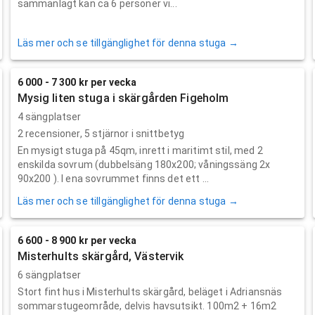
sammanlagt kan ca 6 personer vi...
Läs mer och se tillgänglighet för denna stuga →
6 000 - 7 300 kr per vecka
Mysig liten stuga i skärgården Figeholm
4 sängplatser
2
recensioner,
5
stjärnor i snittbetyg
En mysigt stuga på 45qm, inrett i maritimt stil, med 2
enskilda sovrum (dubbelsäng 180x200; våningssäng 2x
90x200 ). I ena sovrummet finns det ett ...
Läs mer och se tillgänglighet för denna stuga →
6 600 - 8 900 kr per vecka
Misterhults skärgård, Västervik
6 sängplatser
Stort fint hus i Misterhults skärgård, beläget i Adriansnäs
sommarstugeområde, delvis havsutsikt. 100m2 + 16m2