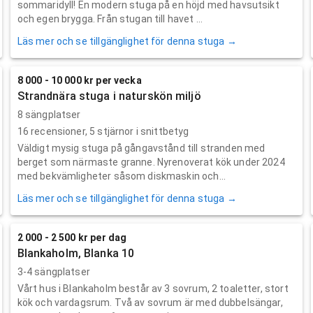
sommaridyll! En modern stuga på en höjd med havsutsikt
och egen brygga. Från stugan till havet ...
Läs mer och se tillgänglighet för denna stuga →
8 000 - 10 000 kr per vecka
Strandnära stuga i naturskön miljö
8 sängplatser
16
recensioner,
5
stjärnor i snittbetyg
Väldigt mysig stuga på gångavstånd till stranden med
berget som närmaste granne. Nyrenoverat kök under 2024
med bekvämligheter såsom diskmaskin och...
Läs mer och se tillgänglighet för denna stuga →
2 000 - 2 500 kr per dag
Blankaholm, Blanka 10
3-4 sängplatser
Vårt hus i Blankaholm består av 3 sovrum, 2 toaletter, stort
kök och vardagsrum. Två av sovrum är med dubbelsängar,