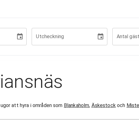
Utcheckning
Antal gäs
riansnäs
 stugor att hyra i områden som
Blankaholm
,
Äskestock
och
Miste