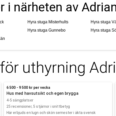
r i närheten av Adria
ck
Hyra stuga
Misterhults
Hyra stuga
V
Hyra stuga
Gunnebo
Hyra stuga
Sö
län
för uthyrning
Adr
6 500 - 9 500 kr per vecka
Hus med havsutsikt och egen brygga
4-5 sängplatser
25
recensioner,
5
stjärnor i snittbetyg
Här erbjuds en lugn och skön semester i äkta svensk