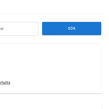
ter
SÖK
rhults
.