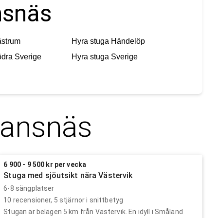
nsnäs
ästrum
Hyra stuga
Händelöp
dra Sverige
Hyra stuga
Sverige
iansnäs
6 900 - 9 500 kr per vecka
Stuga med sjöutsikt nära Västervik
6-8 sängplatser
10
recensioner,
5
stjärnor i snittbetyg
Stugan är belägen 5 km från Västervik. En idyll i Småland