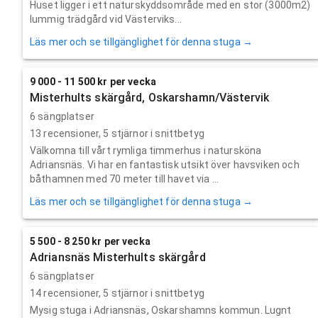
Huset ligger i ett naturskyddsområde med en stor (3000m2)
lummig trädgård vid Västerviks...
Läs mer och se tillgänglighet för denna stuga →
9 000 - 11 500 kr per vecka
Misterhults skärgård, Oskarshamn/Västervik
6 sängplatser
13
recensioner,
5
stjärnor i snittbetyg
Välkomna till vårt rymliga timmerhus i natursköna
Adriansnäs. Vi har en fantastisk utsikt över havsviken och
båthamnen med 70 meter till havet via ...
Läs mer och se tillgänglighet för denna stuga →
5 500 - 8 250 kr per vecka
Adriansnäs Misterhults skärgård
6 sängplatser
14
recensioner,
5
stjärnor i snittbetyg
Mysig stuga i Adriansnäs, Oskarshamns kommun. Lugnt