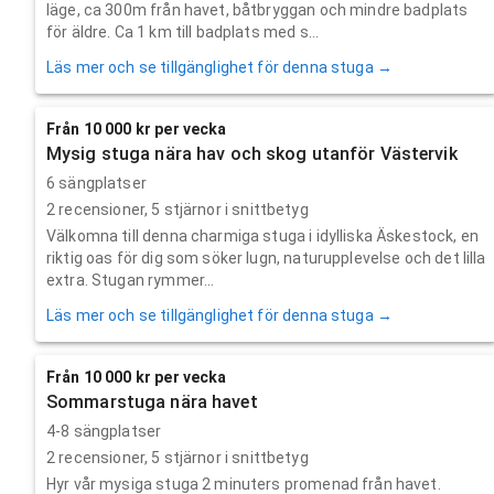
läge, ca 300m från havet, båtbryggan och mindre badplats
för äldre. Ca 1 km till badplats med s...
Läs mer och se tillgänglighet för denna stuga →
Från 10 000 kr per vecka
Mysig stuga nära hav och skog utanför Västervik
6 sängplatser
2
recensioner,
5
stjärnor i snittbetyg
Välkomna till denna charmiga stuga i idylliska Äskestock, en
riktig oas för dig som söker lugn, naturupplevelse och det lilla
extra. Stugan rymmer...
Läs mer och se tillgänglighet för denna stuga →
Från 10 000 kr per vecka
Sommarstuga nära havet
4-8 sängplatser
2
recensioner,
5
stjärnor i snittbetyg
Hyr vår mysiga stuga 2 minuters promenad från havet.