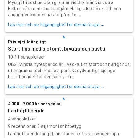
Mysigt fritidshus utan grannar vid Stensån vid östra
Hallandsås med stor trädgård. Härlig utsikt över fält och
ängar med kor och hästar på bete. ...
Läs mer och se tillgänglighet för denna stuga →
Pris ej tillgängligt
Stort hus med sjötomt, brygga och bastu
10-11 sängplatser
OBS: Minsta hyresperiod är 1 vecka. Ett stort och härligt hus
utan grannar och med ett perfekt sydvästligt sjöläge.
Drömboendet för den som vill h...
Läs mer och se tillgänglighet för denna stuga →
4 000 - 7 000 kr per vecka
Lantligt boende
4 sängplatser
9
recensioner,
5
stjärnor i snittbetyg
Lantligt boende långt från stadens stress, skogen inpå