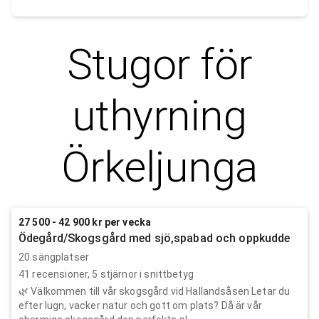
Stugor för
uthyrning
Örkeljunga
27 500 - 42 900 kr per vecka
Ödegård/Skogsgård med sjö,spabad och oppkudde
20 sängplatser
41
recensioner,
5
stjärnor i snittbetyg
🌿 Välkommen till vår skogsgård vid Hallandsåsen Letar du
efter lugn, vacker natur och gott om plats? Då är vår