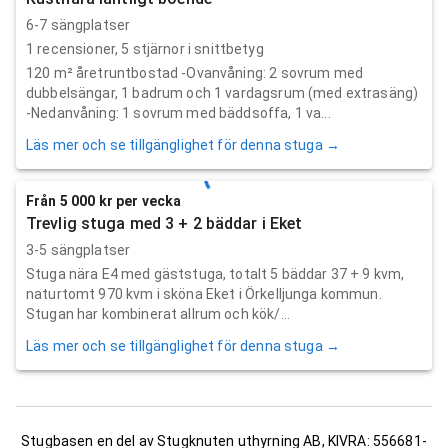
6-7 sängplatser
1
recensioner,
5
stjärnor i snittbetyg
120 m² åretruntbostad -Ovanvåning: 2 sovrum med
dubbelsängar, 1 badrum och 1 vardagsrum (med extrasäng)
-Nedanvåning: 1 sovrum med bäddsoffa, 1 va...
Läs mer och se tillgänglighet för denna stuga →
Från 5 000 kr per vecka
Trevlig stuga med 3 + 2 bäddar i Eket
3-5 sängplatser
Stuga nära E4 med gäststuga, totalt 5 bäddar 37 + 9 kvm,
naturtomt 970 kvm i sköna Eket i Örkelljunga kommun.
Stugan har kombinerat allrum och kök/...
Läs mer och se tillgänglighet för denna stuga →
Stugbasen en del av Stugknuten uthyrning AB, KIVRA: 556681-