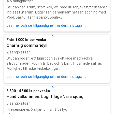
4-5 sängplatser
Stugan har 3 rum, stort kök, Wc med dusch, tvätt/tork samt
inglasat uterum. Ligger i en gemensamhetsanläggning med
Pool, Bastu, Tennisbanor, Boule-...
Läs mer och se tillgänglighet för denna stuga →
Från 1 000 kr per vecka
Charmig sommaridyll
2 sängplatser
Stugan ligger i ett lugnt och avskilt läge med vackra
strövområden 700 m till bad och 3 km till livsmedelsaffär.
Möjlighet till fiske. Fiskekort gä...
Läs mer och se tillgänglighet för denna stuga →
3 800 - 4 500 kr per vecka
Hund välkommen. Lugnt läge.Nära sjöar,
3 sängplatser
4
recensioner,
5
stjärnor i snittbetyg