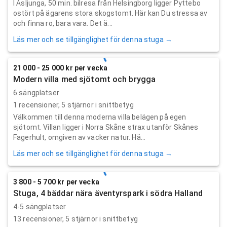
I Åsljunga, 50 min. bilresa från Helsingborg ligger Pyttebo
ostört på ägarens stora skogstomt. Här kan Du stressa av
och finna ro, bara vara. Det ä...
Läs mer och se tillgänglighet för denna stuga →
21 000 - 25 000 kr per vecka
Modern villa med sjötomt och brygga
6 sängplatser
1
recensioner,
5
stjärnor i snittbetyg
Välkommen till denna moderna villa belägen på egen
sjötomt. Villan ligger i Norra Skåne strax utanför Skånes
Fagerhult, omgiven av vacker natur. Hä...
Läs mer och se tillgänglighet för denna stuga →
3 800 - 5 700 kr per vecka
Stuga, 4 bäddar nära äventyrspark i södra Halland
4-5 sängplatser
13
recensioner,
5
stjärnor i snittbetyg