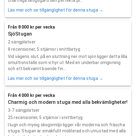
charmiga skogsgård den perfekta pl...
Läs mer och se tillgänglighet för denna stuga →
Från 8 000 kr per vecka
SjöStugan
2 sängplatser
8
recensioner,
5
stjärnor i snittbetyg
Vid vägens slut, på en sluttning ner mot sjön ligger detta lilla
smultronställe som vi hyr ut. Med en underbar omgivning
och ett bekvämt boende fin...
Läs mer och se tillgänglighet för denna stuga →
Från 4 000 kr per vecka
Charmig och modern stuga med alla bekvämligheter!
3-7 sängplatser
25
recensioner,
5
stjärnor i snittbetyg
I lugn och mysig skogsmiljö ligger vår moderna och fräscha
stuga. Stugan är smakfullt möblerad och utrustad med alla