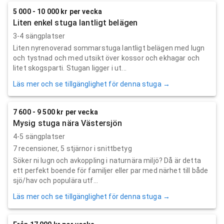
5 000 - 10 000 kr per vecka
Liten enkel stuga lantligt belägen
3-4 sängplatser
Liten nyrenoverad sommarstuga lantligt belägen med lugn
och tystnad och med utsikt över kossor och ekhagar och
litet skogsparti. Stugan ligger i ut...
Läs mer och se tillgänglighet för denna stuga →
7 600 - 9 500 kr per vecka
Mysig stuga nära Västersjön
4-5 sängplatser
7
recensioner,
5
stjärnor i snittbetyg
Söker ni lugn och avkoppling i naturnära miljö? Då är detta
ett perfekt boende för familjer eller par med närhet till både
sjö/hav och populära utf...
Läs mer och se tillgänglighet för denna stuga →