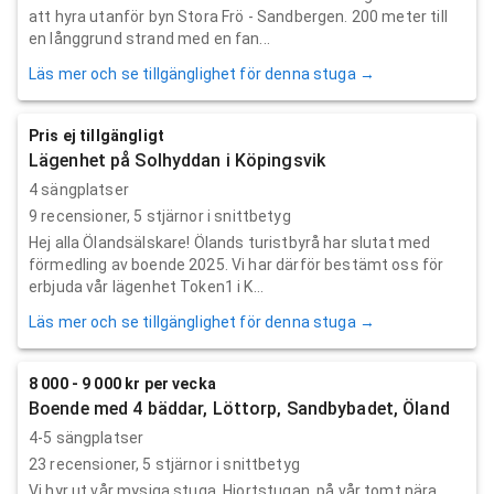
att hyra utanför byn Stora Frö - Sandbergen. 200 meter till
en långgrund strand med en fan...
Läs mer och se tillgänglighet för denna stuga →
Pris ej tillgängligt
Lägenhet på Solhyddan i Köpingsvik
4 sängplatser
9
recensioner,
5
stjärnor i snittbetyg
Hej alla Ölandsälskare! Ölands turistbyrå har slutat med
förmedling av boende 2025. Vi har därför bestämt oss för
erbjuda vår lägenhet Token1 i K...
Läs mer och se tillgänglighet för denna stuga →
8 000 - 9 000 kr per vecka
Boende med 4 bäddar, Löttorp, Sandbybadet, Öland
4-5 sängplatser
23
recensioner,
5
stjärnor i snittbetyg
Vi hyr ut vår mysiga stuga, Hjortstugan, på vår tomt nära