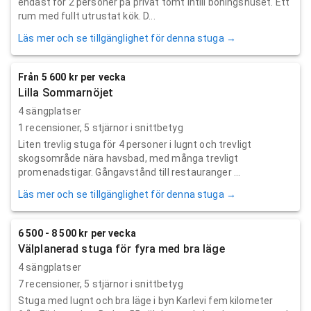
endast för 2 personer på privat tomt intill boningshuset. Ett
rum med fullt utrustat kök. D...
Läs mer och se tillgänglighet för denna stuga →
Från 5 600 kr per vecka
Lilla Sommarnöjet
4 sängplatser
1
recensioner,
5
stjärnor i snittbetyg
Liten trevlig stuga för 4 personer i lugnt och trevligt
skogsområde nära havsbad, med många trevligt
promenadstigar. Gångavstånd till restauranger ...
Läs mer och se tillgänglighet för denna stuga →
6 500 - 8 500 kr per vecka
Välplanerad stuga för fyra med bra läge
4 sängplatser
7
recensioner,
5
stjärnor i snittbetyg
Stuga med lugnt och bra läge i byn Karlevi fem kilometer