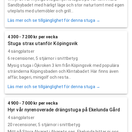
Sandbybadet med härligt läge och stor naturtomt med egen
uteplats med utemöbler och grill...
Läs mer och se tillgänglighet för denna stuga →
4 300 - 7 200 kr per vecka
Stuga strax utanför Köpingsvik
4 sängplatser
6
recensioner,
5
stjärnor i snittbetyg
Mysig stuga i Öjkroken 3 km från Köpingsvik med populära
stränderna Köpingsbaden och Klintabadet. Här finns även
affär, bageri, minigolf och resta...
Läs mer och se tillgänglighet för denna stuga →
4 900 - 7 000 kr per vecka
Hyr vår nyrenoverade drängstuga på Ekelunda Gård
4 sängplatser
20
recensioner,
5
stjärnor i snittbetyg
Mitt på Stora Alvaret i Alvarets oas, Ekelunda hittar ni oss