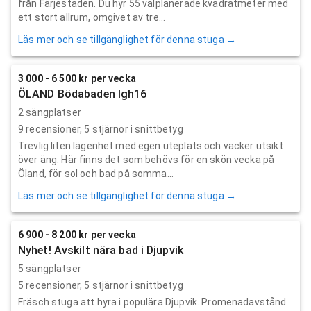
från Färjestaden. Du hyr 55 välplanerade kvadratmeter med
ett stort allrum, omgivet av tre...
Läs mer och se tillgänglighet för denna stuga →
3 000 - 6 500 kr per vecka
ÖLAND Bödabaden lgh16
2 sängplatser
9
recensioner,
5
stjärnor i snittbetyg
Trevlig liten lägenhet med egen uteplats och vacker utsikt
över äng. Här finns det som behövs för en skön vecka på
Öland, för sol och bad på somma...
Läs mer och se tillgänglighet för denna stuga →
6 900 - 8 200 kr per vecka
Nyhet! Avskilt nära bad i Djupvik
5 sängplatser
5
recensioner,
5
stjärnor i snittbetyg
Fräsch stuga att hyra i populära Djupvik. Promenadavstånd