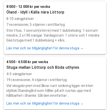
8 000 - 12 000 kr per vecka
Öland - Idyll i Källa nära Löttorp
8-10 sängplatser
7
recensioner,
5
stjärnor i snittbetyg
Stort hus, 1 sovrum(större) med 1 dubbelsäng. 1 sovrum
mindre, 2 st 90 sängar. Vardagsrum: 1 större och 1 mindre.
Gäststuga med 1 dubbelsäng + våni...
Läs mer och se tillgänglighet för denna stuga →
4 500 - 6 500 kr per vecka
Stuga mellan Löttorp och Böda uthyres
4-5 sängplatser
19
recensioner,
4
stjärnor i snittbetyg
Vid skogsbrynet med åkrar runt omkring ligger en liten
idyllisk Ölandsgård som håller på att rustas upp med
hållbarhet i åtanke. Gården innefattar ...
Läs mer och se tillgänglighet för denna stuga →