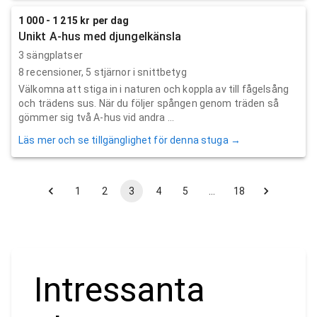
1 000 - 1 215 kr per dag
Unikt A-hus med djungelkänsla
3 sängplatser
8
recensioner,
5
stjärnor i snittbetyg
Välkomna att stiga in i naturen och koppla av till fågelsång
och trädens sus. När du följer spången genom träden så
gömmer sig två A-hus vid andra ...
Läs mer och se tillgänglighet för denna stuga →
1
2
3
4
5
…
18
Intressanta