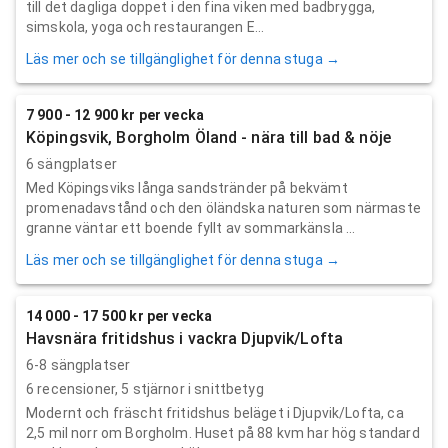
till det dagliga doppet i den fina viken med badbrygga,
simskola, yoga och restaurangen E...
Läs mer och se tillgänglighet för denna stuga →
7 900 - 12 900 kr per vecka
Köpingsvik, Borgholm Öland - nära till bad & nöje
6 sängplatser
Med Köpingsviks långa sandstränder på bekvämt
promenadavstånd och den öländska naturen som närmaste
granne väntar ett boende fyllt av sommarkänsla ...
Läs mer och se tillgänglighet för denna stuga →
14 000 - 17 500 kr per vecka
Havsnära fritidshus i vackra Djupvik/Lofta
6-8 sängplatser
6
recensioner,
5
stjärnor i snittbetyg
Modernt och fräscht fritidshus beläget i Djupvik/Lofta, ca
2,5 mil norr om Borgholm. Huset på 88 kvm har hög standard