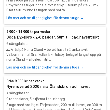
Fina stuga på egen tomt, c:a 700 m2 där inga andra
uthyrningsstugor finns. Stort härligt uterum på c:a 20 m2.
Stort allrum inne i stugan med soffa ...
Läs mer och se tillgänglighet för denna stuga →
7 900 - 14 900 kr per vecka
Böda Byxelkrok 2-6 bäddar, 50m till bad,havsutsikt
6 sängplatser
🌊 Fritid på Norra Öland – bo vid havet i Grankullavik
Välkommen till Grankullavik Fritidsby, beläget längst upp på
norra Öland – alldeles intill ...
Läs mer och se tillgänglighet för denna stuga →
Från 9 000 kr per vecka
Nyrenoverad 2020 nära Ölandsbron och havet
4 sängplatser
9
recensioner,
5
stjärnor i snittbetyg
Stuga med bra läge i Färjestaden, 200 m till havet, ca 300 m
till köpcentrum ett par hundra meter till så är ni i "city" med