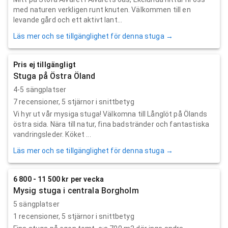
med naturen verkligen runt knuten. Välkommen till en
levande gård och ett aktivt lant...
Läs mer och se tillgänglighet för denna stuga →
Pris ej tillgängligt
Stuga på Östra Öland
4-5 sängplatser
7
recensioner,
5
stjärnor i snittbetyg
Vi hyr ut vår mysiga stuga! Välkomna till Långlöt på Ölands
östra sida. Nära till natur, fina badstränder och fantastiska
vandringsleder. Köket ...
Läs mer och se tillgänglighet för denna stuga →
6 800 - 11 500 kr per vecka
Mysig stuga i centrala Borgholm
5 sängplatser
1
recensioner,
5
stjärnor i snittbetyg