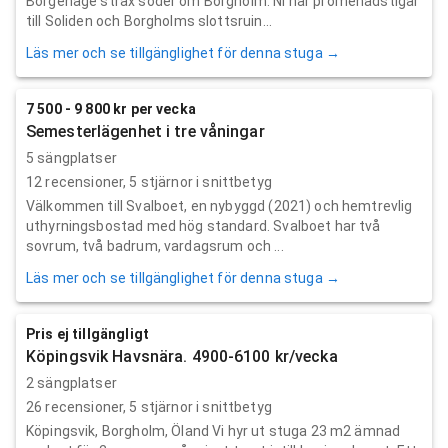
Borgehage strax söder om Borgholm. Ni har promenadstigar
till Soliden och Borgholms slottsruin...
Läs mer och se tillgänglighet för denna stuga →
7 500 - 9 800 kr per vecka
Semesterlägenhet i tre våningar
5 sängplatser
12
recensioner,
5
stjärnor i snittbetyg
Välkommen till Svalboet, en nybyggd (2021) och hemtrevlig
uthyrningsbostad med hög standard. Svalboet har två
sovrum, två badrum, vardagsrum och ...
Läs mer och se tillgänglighet för denna stuga →
Pris ej tillgängligt
Köpingsvik Havsnära. 4900-6100 kr/vecka
2 sängplatser
26
recensioner,
5
stjärnor i snittbetyg
Köpingsvik, Borgholm, Öland Vi hyr ut stuga 23 m2 ämnad