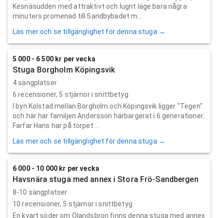
Kesnäsudden med attraktivt och lugnt läge bara några
minuters promenad till Sandbybadet m...
Läs mer och se tillgänglighet för denna stuga →
5 000 - 6 500 kr per vecka
Stuga Borgholm Köpingsvik
4 sängplatser
6
recensioner,
5
stjärnor i snittbetyg
I byn Kolstad mellan Borgholm och Köpingsvik ligger "Tegen"
och här har familjen Andersson härbärgerat i 6 generationer.
Farfar Hans har på torpet ...
Läs mer och se tillgänglighet för denna stuga →
6 000 - 10 000 kr per vecka
Havsnära stuga med annex i Stora Frö-Sandbergen
8-10 sängplatser
10
recensioner,
5
stjärnor i snittbetyg
En kvart söder om Ölandsbron finns denna stuga med annex