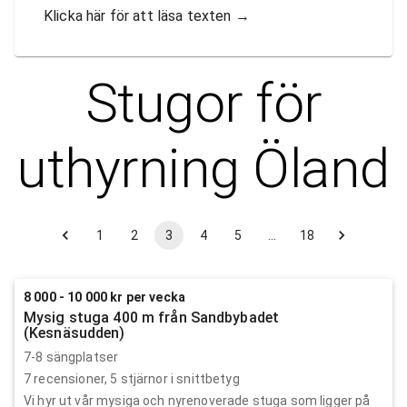
Klicka här för att läsa texten
→
Stugor för
uthyrning
Öland
1
2
3
4
5
…
18
8 000 - 10 000 kr per vecka
Mysig stuga 400 m från Sandbybadet
(Kesnäsudden)
7-8 sängplatser
7
recensioner,
5
stjärnor i snittbetyg
Vi hyr ut vår mysiga och nyrenoverade stuga som ligger på